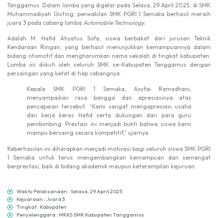
Tanggamus. Dalam lomba yang digelar pada Selasa, 29 April 2025, di SMK
Muhammadiyah Gisting, perwakilan SMK PGRI 1 Semaka berhasil meraih
juara 3 pada cabang lomba
Automobile Technology.
Adalah M. Hafid Ahyatus Sofa, siswa berbakat dari jurusan Teknik
Kendaraan Ringan, yang berhasil menunjukkan kemampuannya dalam
bidang otomotif dan mengharumkan nama sekolah di tingkat kabupaten.
Lomba ini diikuti oleh seluruh SMK se-Kabupaten Tanggamus dengan
persaingan yang ketat di tiap cabangnya.
Kepala SMK PGRI 1 Semaka, Asyfai Ramadhani,
menyampaikan rasa bangga dan apresiasinya atas
pencapaian tersebut. “Kami sangat mengapresiasi usaha
dan kerja keras Hafid serta dukungan dari para guru
pembimbing. Prestasi ini menjadi bukti bahwa siswa kami
mampu bersaing secara kompetitif,” ujarnya.
Keberhasilan ini diharapkan menjadi motivasi bagi seluruh siswa SMK PGRI
1 Semaka untuk terus mengembangkan kemampuan dan semangat
berprestasi, baik di bidang akademik maupun keterampilan kejuruan.
Waktu Pelaksanaan : Selasa, 29 April 2025
Kejuaraan : Juara 3
Tingkat : Kabupaten
Penyelenggara : MKKS SMK Kabupaten Tanggamus