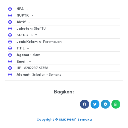
NPA
: -
NUPTK
: -
Aktif
: -
Jabatan
: Staf TU
Status
: GTY
Jenis Kelamin
: Perempuan
T.T.L
: -
Agama
: Islam
Email
: -
HP
: 6282289167356
Alamat
: Srikaton - Semaka
Bagikan :
Copyright © SMK PGRI 1 Semaka